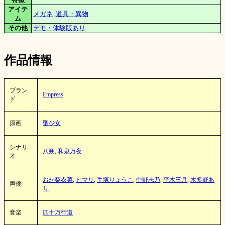
アイテ
メガネ
,
道具・異物
ム
その他
デモ・体験版あり
作品情報
ブラン
Empress
ド
原画
聖少女
シナリ
八朔
,
和泉万夜
オ
おか梨衣菜
,
ヒマリ
,
手塚りょうこ
,
中野志乃
,
平木三月
,
木多野あ
声優
り
音楽
四十万行道