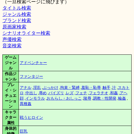
（一旦検索ページに飛びます）
タイトル検索
ジャンル検索
ブランド検索
原画家検索
シナリオライター検索
声優検索
音楽検索
ゲーム
ジャン
アドベンチャー
ル
作品ジ
ファンタジー
ャンル
プレ
アナル
,
淫乱
,
ぶっかけ
,
拘束・緊縛
,
羞恥・恥辱
,
触手
,
汁
,
スカト
イ・シ
ロ
,
中出し
,
辱め
,
パイズリ
,
レズ
,
フェチ
,
フェラチオ
,
和姦
,
アヘ
チュエ
顔
,
インモラル
,
おもらし・おしっこ
,
陵辱
,
調教・性開発
,
輪姦
,
ーショ
異種姦
ン
キャラ
クター
戦うヒロイン
属性
身体的
巨乳
特徴