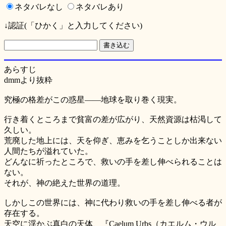
ネタバレなし
ネタバレあり
↓認証(「ひかく」と入力してください)
あらすじ
dmmより抜粋
究極の格差がこの惑星――地球を取り巻く現実。
行き着くところまで貧富の差が広がり、天然資源は枯渇して
久しい。
荒廃した地上には、天を仰ぎ、恵みを乞うことしか出来ない
人間たちが溢れていた。
どんなに祈ったところで、救いの手を差し伸べられることは
ない。
それが、神の絶えた世界の道理。
しかしこの世界には、神に代わり救いの手を差し伸べる者が
存在する。
天空に浮かぶ真白の天体、『Caelum Urbs（カエルム・ウル