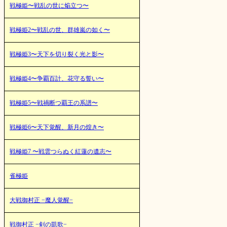
戦極姫〜戦乱の世に焔立つ〜
戦極姫2〜戦乱の世、群雄嵐の如く〜
戦極姫3〜天下を切り裂く光と影〜
戦極姫4〜争覇百計、花守る誓い〜
戦極姫5〜戦禍断つ覇王の系譜〜
戦極姫6〜天下覚醒、新月の煌き〜
戦極姫7 〜戦雲つらぬく紅蓮の遺志〜
雀極姫
大戦御村正 −魔人覚醒−
戦御村正 −剣の凱歌−