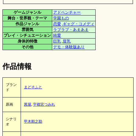
ゲームジャンル
アドベンチャー
舞台・世界観・テーマ
学園もの
作品ジャンル
恋愛
,
ギャグ・コメディ
雰囲気
ラブラブ・あまあま
プレイ・シチュエーション
純愛
身体的特徴
巨乳
,
貧乳
その他
デモ・体験版あり
作品情報
ブラン
まどそふと
ド
原画
茜屋
,
宇都宮つみれ
シナリ
甲木順之助
オ