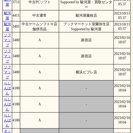
3711
中古PCソフト
Supported by 駿河屋・買取センタ
05:37
屋
ー
駿河
2023/10/11
4411
中古通常
駿河屋藤枝店
05:37
屋
駿河
中古ゲームソフト※店
ブックマーケット室蘭弥生店
2023/10/11
3401
05:37
屋
舗併売品
Supported by 駿河屋
ソフ
2023/02/16
マッ
3480
A
新宿店
18:07
プ
ソフ
2023/02/16
マッ
3480
A
新宿店
18:07
プ
ソフ
2023/02/16
マッ
3480
A
横浜ビブレ店
18:07
プ
らし
2023/02/16
んば
4180
A
-
18:04
ん
らし
2023/02/16
んば
4180
A
-
18:04
ん
らし
2023/02/16
んば
4180
A
-
18:04
ん
ネッ