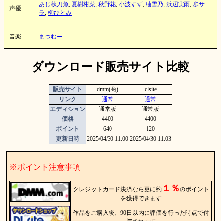
あじ秋刀魚
,
夏樹柑菜
,
秋野花
,
小波すず
,
紬雪乃
,
浜辺実雨
,
歩サ
声優
ラ
,
柳ひとみ
音楽
まつむー
ダウンロード販売サイト比較
販売サイト
dmm(商)
dlsite
リンク
通常
通常
エディション
通常版
通常版
価格
4400
4400
ポイント
640
120
更新日時
2025/04/30 11:00
2025/04/30 11:03
※ポイント注意事項
１％
クレジットカード決済なら更に約
のポイント
を獲得できます
作品をご購入後、90日以内に評価を行った時点で付
与されます