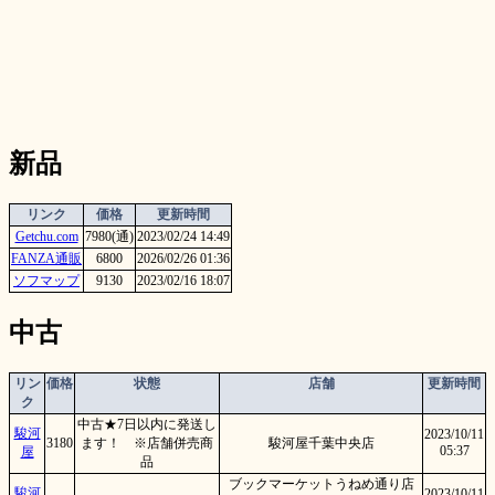
新品
リンク
価格
更新時間
Getchu.com
7980(通)
2023/02/24 14:49
FANZA通販
6800
2026/02/26 01:36
ソフマップ
9130
2023/02/16 18:07
中古
リン
価格
状態
店舗
更新時間
ク
中古★7日以内に発送し
駿河
2023/10/11
3180
ます！ ※店舗併売商
駿河屋千葉中央店
05:37
屋
品
ブックマーケットうねめ通り店
駿河
2023/10/11