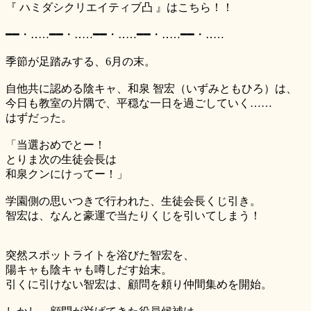
『 ハミダシクリエイティブ凸 』はこちら！！
━━・‥…━━・‥…━━・‥…━━・‥…━━・‥…
季節が足踏みする、6月の末。
自他共に認める陰キャ、和泉 智宏（いずみともひろ）は、
今日も教室の片隅で、平穏な一日を過ごしていく……
はずだった。
「当選おめでとー！
とりま次の生徒会長は
和泉クンにけってー！」
学園側の思いつきで行われた、生徒会長くじ引き。
智宏は、なんと豪運で当たりくじを引いてしまう！
突然スポットライトを浴びた智宏を、
陽キャも陰キャも噂しだす始末。
引くに引けない智宏は、顧問を頼り仲間集めを開始。