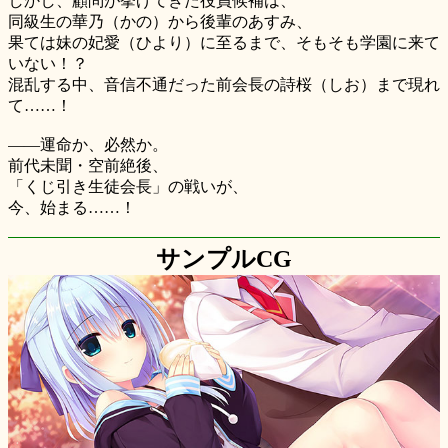
しかし、顧問が挙げてきた役員候補は、
同級生の華乃（かの）から後輩のあすみ、
果ては妹の妃愛（ひより）に至るまで、そもそも学園に来て
いない！？
混乱する中、音信不通だった前会長の詩桜（しお）まで現れ
て……！
――運命か、必然か。
前代未聞・空前絶後、
「くじ引き生徒会長」の戦いが、
今、始まる……！
サンプルCG