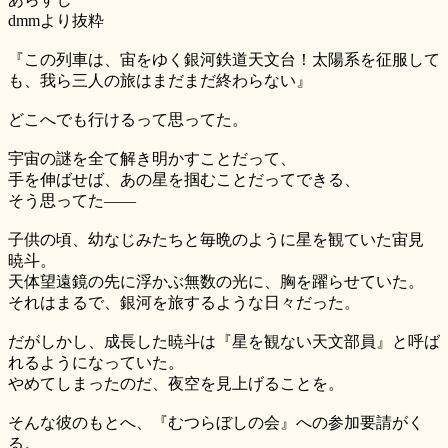
dmmより抜粋
『この列車は、宙をゆく銀河鉄道天文台！太陽系を征服して
も、我ら三人の旅はまだまだ終わらない』
どこへでも行けるって思ってた。
宇宙の謎を全て解き明かすことだって、
手を伸ばせば、あの星を掴むことだってできる、
そう思ってた――
子供の頃、幼なじみたちと毎晩のように星を観ていた宙見
暁斗。
天体望遠鏡の先に浮かぶ無数の光に、胸を躍らせていた。
それはまるで、銀河を旅するような日々だった。
だがしかし、成長した暁斗は『星を観ない天文部員』と呼ば
れるようになっていた。
やめてしまったのだ、夜空を見上げることを。
そんな彼のもとへ、『むつらぼしの会』への参加要請がく
る。