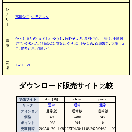
シ
ナ
高嶋栄二
,
紺野アスタ
リ
オ
かわしまりの
,
ますおかゆうじ
,
遠野そよぎ
,
夏村伊介
,
小次狼
,
小鳥居
声
夕花
,
榛名れん
,
須賀紀哉
,
雪菜めぐり
,
白月かなめ
,
百瀬ぽこ
,
萌花ちょ
優
こ
,
優希芹果
,
羽鳥いち
音
TWOFIVE
楽
ダウンロード販売サイト比較
販売サイト
dmm(商)
dlsite
gyutto
リンク
通常
通常
通常
エディション
通常版
通常版
通常版
価格
7480
7480
7480
ポイント
1088
204
0
更新日時
2025/04/30 11:09
2025/04/30 11:03
2025/04/30 11:00