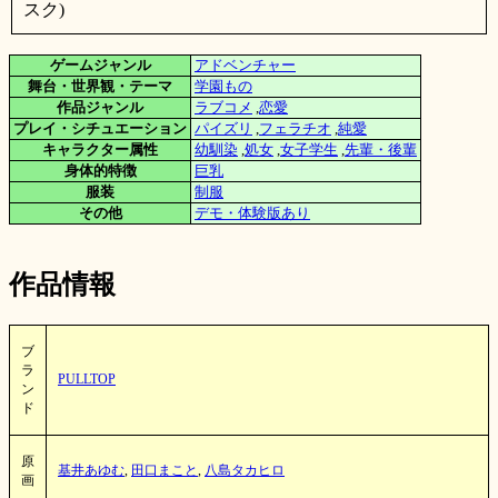
スク)
ゲームジャンル
アドベンチャー
舞台・世界観・テーマ
学園もの
作品ジャンル
ラブコメ
,
恋愛
プレイ・シチュエーション
パイズリ
,
フェラチオ
,
純愛
キャラクター属性
幼馴染
,
処女
,
女子学生
,
先輩・後輩
身体的特徴
巨乳
服装
制服
その他
デモ・体験版あり
作品情報
ブ
ラ
PULLTOP
ン
ド
原
基井あゆむ
,
田口まこと
,
八島タカヒロ
画