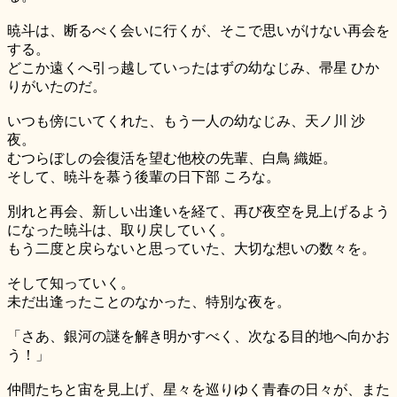
暁斗は、断るべく会いに行くが、そこで思いがけない再会を
する。
どこか遠くへ引っ越していったはずの幼なじみ、帚星 ひか
りがいたのだ。
いつも傍にいてくれた、もう一人の幼なじみ、天ノ川 沙
夜。
むつらぼしの会復活を望む他校の先輩、白鳥 織姫。
そして、暁斗を慕う後輩の日下部 ころな。
別れと再会、新しい出逢いを経て、再び夜空を見上げるよう
になった暁斗は、取り戻していく。
もう二度と戻らないと思っていた、大切な想いの数々を。
そして知っていく。
未だ出逢ったことのなかった、特別な夜を。
「さあ、銀河の謎を解き明かすべく、次なる目的地へ向かお
う！」
仲間たちと宙を見上げ、星々を巡りゆく青春の日々が、また