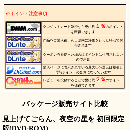
※ポイント注意事項
１％
クレジットカード決済なら更に約
のポイント
を獲得できます
作品をご購入後、90日以内に評価を行った時点で付
与されます
クーポン券を使った場合はポイントは付与されない
ので注意
購入ページに表示されている最大〇％還元は割引と
付与ポイントの合算になっています
２％
レビューを投稿することで更に約
のポイント
を獲得できます
パッケージ販売サイト比較
見上げてごらん、夜空の星を 初回限定
版(DVD-ROM)